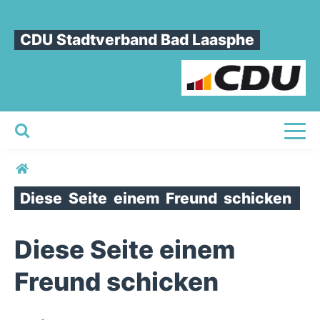
CDU Stadtverband Bad Laasphe
Toggl
Sie sind hier
Diese
Seite
einem
Freund
schicken
Diese Seite einem
Freund schicken