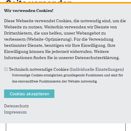
Seite versenden
Wir verwenden Cookies!
Vielen Dank, dass Sie die Inhalte unserer Homepage
Diese Webseite verwendet Cookies, die notwendig sind, um die
weiterempfehlen.
Webseite zu nutzen. Weiterhin verwenden wir Dienste von
Drittanbietern, die uns helfen, unser Webangebot zu
Anmerkung: Ihre E-Mail-Adresse wird benötigt um die
verbessern (Website-Optimierung). Für die Verwendung
Personen, denen Sie die Seite weiterempfehlen, zu
bestimmter Dienste, benötigen wir Ihre Einwilligung. Ihre
informieren, von wem die Empfehlung kommt, und dass es
Einwilligung können Sie jederzeit widerrufen. Weitere
kein Spam ist.
Informationen finden Sie in unserer Datenschutzerklärung.
Das mit * gekennzeichnete Feld ist ein Pflichtfeld.
Technisch notwendige Cookies (
Individuelle Einstellungen
)
Notwendige Cookies ermöglichen grundlegende Funktionen und sind für
Eigene E-Mail-Adresse
*
das einwandfreie Funktionieren der Website notwendig.
Eigener Name
*
Datenschutz
Impressum
Senden an
*