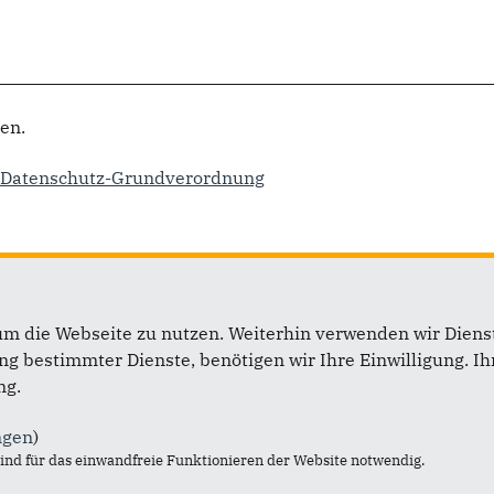
en.
13 Datenschutz-Grundverordnung
um die Webseite zu nutzen. Weiterhin verwenden wir Dienst
ift
Im Web
 bestimmter Dienste, benötigen wir Ihre Einwilligung. Ihr
ng.
 Laasphe
CDU Deutschlands
ngen
)
aubisch
CDU NRW
nd für das einwandfreie Funktionieren der Website notwendig.
n-Str. 36
Landesgruppe Bundestag